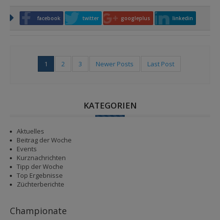
facebook
twitter
googleplus
linkedin
(current)
1
2
3
Newer Posts
Last Post
KATEGORIEN
Aktuelles
Beitrag der Woche
Events
Kurznachrichten
Tipp der Woche
Top Ergebnisse
Züchterberichte
Championate