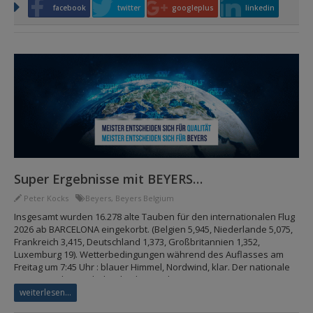
facebook
twitter
googleplus
linkedin
Super Ergebnisse mit BEYERS…
Peter Kocks
Beyers
,
Beyers Belgium
Insgesamt wurden 16.278 alte Tauben für den internationalen Flug
2026 ab BARCELONA eingekorbt. (Belgien 5,945, Niederlande 5,075,
Frankreich 3,415, Deutschland 1,373, Großbritannien 1,352,
Luxemburg 19). Wetterbedingungen während des Auflasses am
Freitag um 7:45 Uhr : blauer Himmel, Nordwind, klar. Der nationale
Gewinner der Niederlande ab Barcelona (Int.) 2026 in…
weiterlesen...