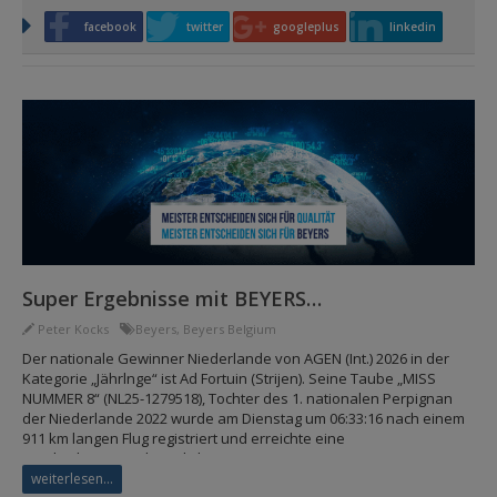
facebook
twitter
googleplus
linkedin
Super Ergebnisse mit BEYERS…
Peter Kocks
Beyers
,
Beyers Belgium
Der nationale Gewinner Niederlande von AGEN (Int.) 2026 in der
Kategorie „Jährlnge“ ist Ad Fortuin (Strijen). Seine Taube „MISS
NUMMER 8“ (NL25-1279518), Tochter des 1. nationalen Perpignan
der Niederlande 2022 wurde am Dienstag um 06:33:16 nach einem
911 km langen Flug registriert und erreichte eine
Durchschnittsgeschwindigkeit von 969,7 m/min.…
weiterlesen...