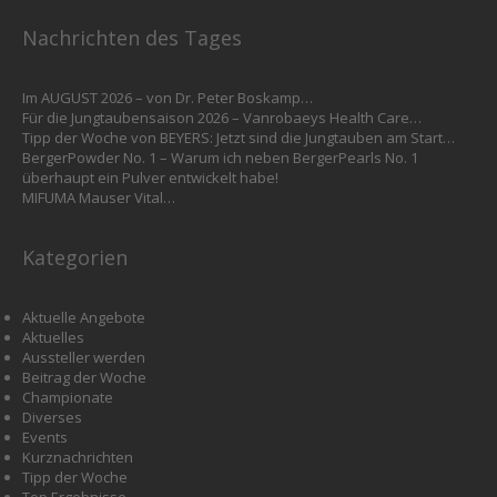
Nachrichten des Tages
Im AUGUST 2026 – von Dr. Peter Boskamp…
Für die Jungtaubensaison 2026 – Vanrobaeys Health Care…
Tipp der Woche von BEYERS: Jetzt sind die Jungtauben am Start…
BergerPowder No. 1 – Warum ich neben BergerPearls No. 1
überhaupt ein Pulver entwickelt habe!
MIFUMA Mauser Vital…
Kategorien
Aktuelle Angebote
Aktuelles
Aussteller werden
Beitrag der Woche
Championate
Diverses
Events
Kurznachrichten
Tipp der Woche
Top Ergebnisse